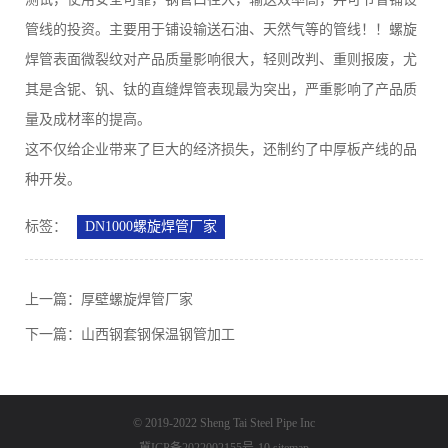
管线的投资。主要用于铺设输送石油、天然气等的管线！！螺旋
焊管表面微裂纹对产品质量影响很大，轻则改判、重则报废，尤
其是含铌、钒、钛的直缝焊管表现最为突出，严重影响了产品质
量及成材率的提高。
这不仅给企业带来了巨大的经济损失，还制约了中厚板产线的品
种开发。
标签：
DN1000螺旋焊管厂家
上一篇：
厚壁螺旋焊管厂家
下一篇：
山西钢套钢保温钢管加工
© 2019-2022 Sheng Tai Steel Pipe Inc