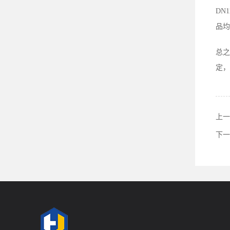
DN
品均
总之
定，
上一
下一