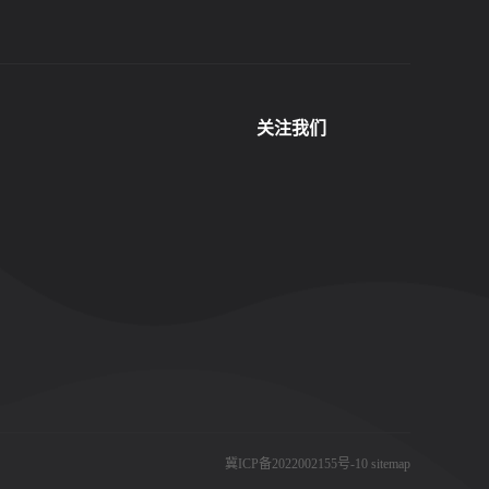
关注我们
地 址：盐山经济开发区蒲洼城园区
电 话：151-3170-6086
冀ICP备2022002155号-10
sitemap