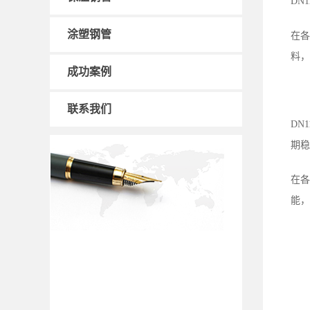
DN
涂塑钢管
在各
料，
成功案例
联系我们
DN
期稳
在各
能，